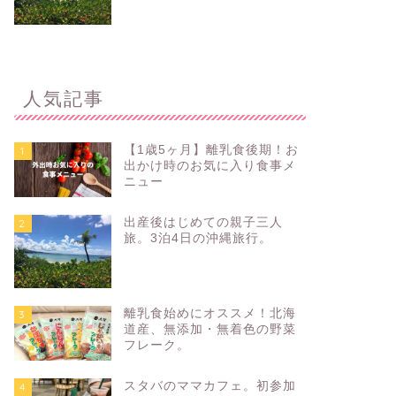
人気記事
【1歳5ヶ月】離乳食後期！お
1
出かけ時のお気に入り食事メ
ニュー
出産後はじめての親子三人
2
旅。3泊4日の沖縄旅行。
離乳食始めにオススメ！北海
3
道産、無添加・無着色の野菜
フレーク。
スタバのママカフェ。初参加
4