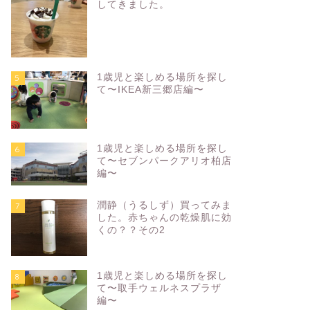
してきました。
1歳児と楽しめる場所を探し
5
て〜IKEA新三郷店編〜
1歳児と楽しめる場所を探し
6
て〜セブンパークアリオ柏店
編〜
潤静（うるしず）買ってみま
7
した。赤ちゃんの乾燥肌に効
くの？？その2
1歳児と楽しめる場所を探し
8
て〜取手ウェルネスプラザ
編〜