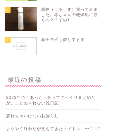
潤静（うるしず）買ってみま
9
した。赤ちゃんの乾燥肌に効
くの？？その1
赤子の手も借りてます
10
最近の投稿
2023年色々あった（色々でざっくりまとめた
が、まとめきれない雑日記）
忘れちゃいけないお漏らし
ようやく終わりが見えてきたトイトレ 〜ニコ2