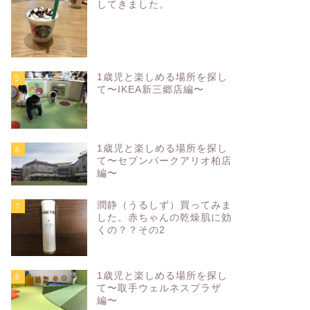
してきました。
1歳児と楽しめる場所を探し
5
て〜IKEA新三郷店編〜
1歳児と楽しめる場所を探し
6
て〜セブンパークアリオ柏店
編〜
潤静（うるしず）買ってみま
7
した。赤ちゃんの乾燥肌に効
くの？？その2
1歳児と楽しめる場所を探し
8
て〜取手ウェルネスプラザ
編〜