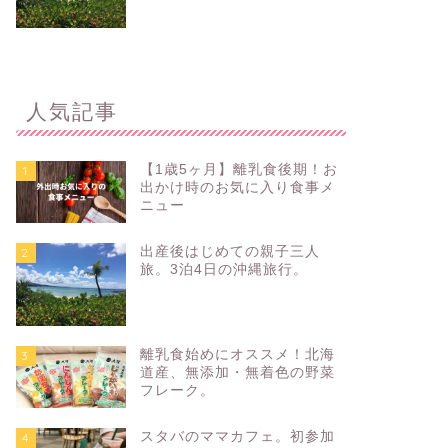
人気記事
【1歳5ヶ月】離乳食後期！お
1
出かけ時のお気に入り食事メ
ニュー
出産後はじめての親子三人
2
旅。3泊4日の沖縄旅行。
離乳食始めにオススメ！北海
3
道産、無添加・無着色の野菜
フレーク。
スタバのママカフェ。初参加
4