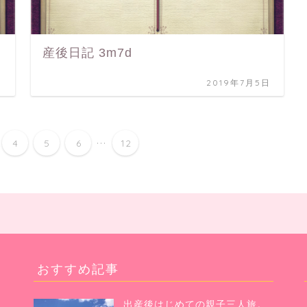
産後日記 3m7d
日
2019年7月5日
...
4
5
6
12
おすすめ記事
出産後はじめての親子三人旅。