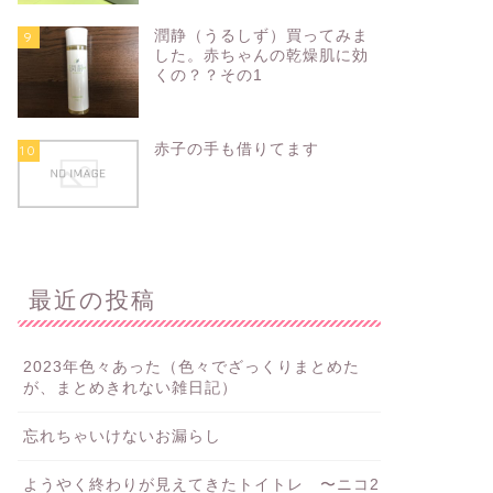
潤静（うるしず）買ってみま
9
した。赤ちゃんの乾燥肌に効
くの？？その1
赤子の手も借りてます
10
最近の投稿
2023年色々あった（色々でざっくりまとめた
が、まとめきれない雑日記）
忘れちゃいけないお漏らし
ようやく終わりが見えてきたトイトレ 〜ニコ2