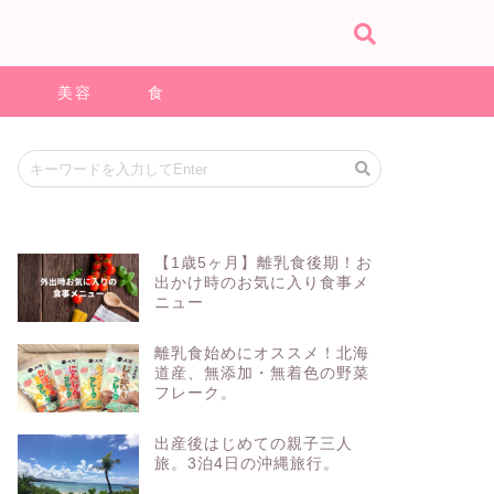
ス
美容
食
【1歳5ヶ月】離乳食後期！お
出かけ時のお気に入り食事メ
ニュー
離乳食始めにオススメ！北海
道産、無添加・無着色の野菜
フレーク。
出産後はじめての親子三人
旅。3泊4日の沖縄旅行。